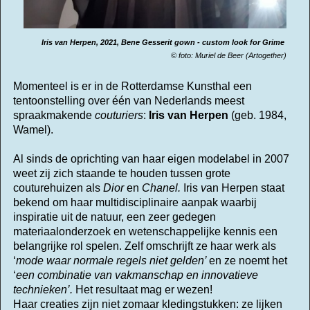
Iris van Herpen, 2021, Bene Gesserit gown
- custom look for Grime
© foto: Muriel de Beer (Artogether)
Momenteel is er in de Rotterdamse Kunsthal een
tentoonstelling over één van Nederlands meest
spraakmakende
couturiers
:
Iris van Herpen
(geb. 1984,
Wamel).
Al sinds de oprichting van haar eigen modelabel in 2007
weet zij zich staande te houden tussen grote
couturehuizen als
Dior
en
Chanel.
Iris
v
an Herpen staat
bekend om haar multidisciplinaire aanpak waarbij
inspiratie uit de natuur, een zeer gedegen
materiaalonderzoek en wetenschappelijke kennis een
belangrijke rol spelen.
Zelf omschrijft ze haar werk als
‘
mode waar normale regels niet gelden’
en ze noemt het
‘
een combinatie van vakmanschap en innovatieve
technieken’.
Het resultaat mag er wezen!
Haar creaties zijn niet zomaar kledingstukken: ze lijken