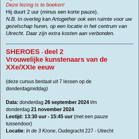
Deze lezing is te boeken!
Hij duurt 2 uur (minus een korte pauze).
N.B. In overleg kan Artogether ook een ruimte voor uw
gezelschap huren, op een locatie in het centrum van
Utrecht. Daar zijn extra kosten aan verbonden.
SHEROES
deel 2
-
Vrou
wel
ijke kunstenaars van de
XXe/XXIe eeuw
(deze cursus bestaat uit 7 lessen op de
donderdag
middag)
Data:
donderdag
26 september 2024
t/m
donderdag
21 november 2024
Lestijd:
13:30 uur - 15:45 uur
(met een pauze
tussendoor)
Locatie:
In de 3 Krone
, Oudegracht 227 - Utrecht