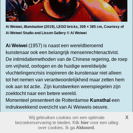
Ai Weiwei,
Illumination
(2019), LEGO bricks, 308 × 385 cm, Courtesy of
Ai Weiwei Studio and Lisson Gallery © Ai Weiwei
Ai Weiwei
(1957) is naast een wereldberoemd
kunstenaar ook een belangrijk mensenrechtenactivist.
De intimidatiemethoden van de Chinese regering, de roep
om vrijheid, oorlogen en de huidige wereldwijde
vluchtelingencrisis inspireren de kunstenaar niet alleen
tot het nemen van verantwoordelijkheid maar zetten hem
ook aan tot actie. Zijn kunstwerken weerspiegelen zijn
zoektocht naar een betere wereld.
Momenteel presenteert de Rotterdamse
Kunsthal
een
indrukwekkend overzicht van Ai Weiweis oeuvre.
De tentoonstelling is nog t/m 3 maart 2024 te zien.
Wij gebruiken cookies om een optimale
X
bezoekerservaring te bieden. Klik
hier
voor een uitleg
In deze lezing gaat drs. Muriel de Beer dieper in op het
over cookies. Ik ga
Akkoord
.