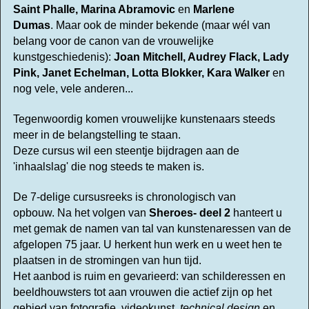
Saint Phalle, Marina Abramovic
en
Marlene
D
umas
.
Maar ook de minder bekende (maar wél van
belang voor de canon van de vrouwelijke
kunstgeschiedenis):
Joan Mitchell, Audrey Flack, Lady
Pink, Janet Echelman, Lotta Blokker, Kara Walker
en
nog vele, vele anderen...
Tegenwoordig komen vrouwelijke kunstenaars steeds
meer in de belangstelling te staan.
Deze cursus wil een steentje bijdragen aan de
'inhaalslag' die nog steeds te maken is.
De 7-delige cursusreeks is chronologisch van
opbouw.
Na het volgen van
Sheroes- deel 2
hanteert u
met gemak de namen van tal van kunstenaressen van de
afgelopen 75 jaar. U herkent hun werk en u weet hen te
plaatsen in de stromingen van hun tijd.
Het aanbod is ruim en gevarieerd: van schilderessen en
beeldhouwsters tot aan vrouwen die actief zijn op het
gebied van fotografie, videokunst,
technical design
en