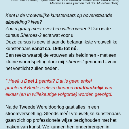
Marlene Dumas (samen met drs. Muriel de Beer)
Kent u de vrouwelijke kunstenaars op bovenstaande
afbeelding?
Nee?
Zou u graag meer over hen willen weten?
Dan is de
cursus
Sheroes-2
echt wat voor u!
Deze cursus is gewijd aan de belangrijkste vrouwelijke
kunstenaars
vanaf ca. 1945 tot nú.
Een reeks waarbij de vrouwen als heldinnen
-
met een
kleine woordspeling door mij
'sheroes'
genoemd - voor
het voetlicht zullen treden.
* Heeft u
Deel 1
gemist? Dat is geen enkel
probleem!
Beide reeksen kunnen
onafhankelijk
van
elkaar (en in willekeurige volgorde) worden gevolgd.
Na de Tweede Wereldoorlog gaat alles in een
stroomversnelling. Steeds méér vrouwelijke kunstenaars
gaan zich op professionele wijze bezighouden met het
maken van kunst.
We kunnen hen onderbrengen in