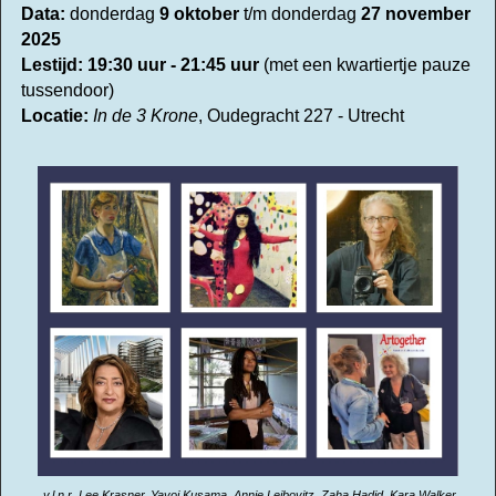
Data:
donderdag
9 oktober
t/m donderdag
27 november
2025
Lestijd:
19:30 uur - 21:45 uur
(met een kwartiertje pauze
tussendoor)
Locatie:
In de 3 Krone
, Oudegracht 227 - Utrecht
v.l.n.r. Lee Krasner, Yayoi Kusama, Annie Leibovitz, Zaha Hadid, Kara Walker,