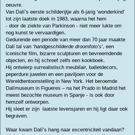
oeuvre.
Van Dalí’s eerste schilderijtje als 6-jarig ‘wonderkind’
tot zijn laatste doek in 1983, waarna het hem
- door de ziekte van Parkinson - niet meer lukte om
nog kunst te vervaardigen.
Gedurende een periode van meer dan 70 jaar maakte
Dalí tal van
‘handgeschilderde droomfoto’s’
, een
iconische film, bizarre sculpturen en bevreemdende
objecten, en hij schreef zelfs een kookboek.
Hij ontwierp surrealistisch meubilair, balletdecors,
peperdure juwelen en een paviljoen voor de
Wereldtentoonstelling in New York. Het beroemde
Dalímuseum in Figueres – na het Prado in Madrid het
meest bezochte museum in Spanje - is ook door
hemzelf ontworpen.
Hij sleet er zijn laatste levensjaren en hij ligt daar ook
begraven.
Waar kwam Dalí’s hang naar excentriciteit vandaan?