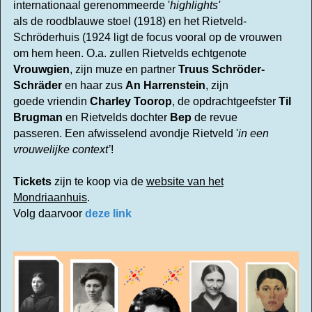
internationaal gerenommeerde '
highlights'
als
de
roodblauwe stoel (1918) en het Rietveld-
Schrö
de
rhuis (1924 ligt
de
focus vooral op
de
vrouwen
om hem heen.
O.a. zullen Rietvelds echtgenote
Vrouwgien
, zijn muze en partner
Truus Schrö
de
r-
Schrä
de
r
en haar zus
An Harrenstein
, zijn
goe
de
vriendin
Charley Toorop
, de opdrachtgeefster
Til
Brugman
en Rietvelds dochter
Bep
de
revue
passeren. Een afwisselend avondje Rietveld '
in een
vrouwelijke context’
!
Tickets
zijn te koop via de
website van het
Mondriaanhuis
.
Volg daarvoor
deze link