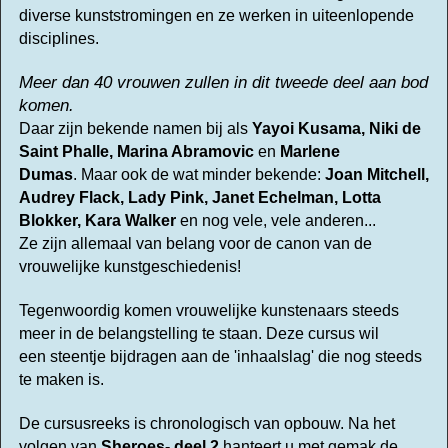
diverse kunststromingen en ze werken in uiteenlopende
disciplines.
Meer dan 40 vrouwen zullen in dit tweede deel aan bod
komen.
Daar zijn b
ekende namen bij als
Yayoi Kusama, Niki de
Saint Phalle, Marina Abramovic
en
Marlene
D
umas
.
Maar ook de wat minder bekende:
Joan Mitchell,
Audrey Flack, Lady Pink, Janet Echelman, Lotta
Blokker, Kara Walker
en nog vele, vele anderen...
Ze zijn allemaal van belang voor de canon van de
vrouwelijke kunstgeschiedenis!
Tegenwoordig komen vrouwelijke kunstenaars steeds
meer in de belangstelling te staan.
Deze cursus wil
een steentje bijdragen aan de 'inhaalslag' die nog steeds
te maken is.
De cursusreeks is chronologisch van opbouw.
Na het
volgen van
Sheroes- deel 2
hanteert u met gemak de