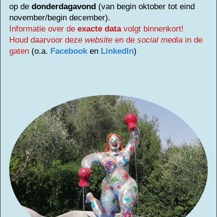
op de
donderdagavond
(van begin oktober tot eind
november/begin december).
Informatie over de
exacte data
volgt binnenkort!
Houd daarvoor deze
website
en de
social media
in de
gaten
(o.a.
Facebook
en
LinkedIn
)